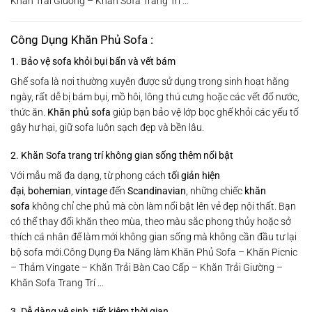
Khăn Trải Giường – Khăn Sofa Trang Trí …
Công Dụng Khăn Phủ Sofa :
1. Bảo vệ sofa khỏi bụi bẩn và vết bám
Ghế sofa là nơi thường xuyên được sử dụng trong sinh hoạt hằng
ngày, rất dễ bị bám bụi, mồ hôi, lông thú cưng hoặc các vết đổ nước,
thức ăn.
Khăn phủ sofa
giúp bạn bảo vệ lớp bọc ghế khỏi các yếu tố
gây hư hại, giữ sofa luôn sạch đẹp và bền lâu.
2. Khăn Sofa trang trí không gian sống thêm nổi bật
Với mẫu mã đa dạng, từ phong cách
tối giản hiện
đại
,
bohemian
,
vintage
đến
Scandinavian
, những chiếc
khăn
sofa
không chỉ che phủ mà còn làm nổi bật lên vẻ đẹp nội thất. Bạn
có thể thay đổi khăn theo mùa, theo màu sắc phong thủy hoặc sở
thích cá nhân để làm mới không gian sống mà không cần đầu tư lại
bộ sofa mới.Công Dụng Đa Năng làm Khăn Phủ Sofa – Khăn Picnic
– Thảm Vingate – Khăn Trải Bàn Cao Cấp – Khăn Trải Giường –
Khăn Sofa Trang Trí …
3. Dễ dàng vệ sinh, tiết kiệm thời gian