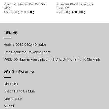
Khăn Trải Sofa Góc Cao Cấp Màu
Khăn Trải Ghế Sofa Đẹp size
Vàng
1.8×2.6m
Giá
Giá
Giá
Giá
1.500.000
₫
900.000
₫
750.000
₫
450.000
₫
gốc
hiện
gốc
hiện
là:
tại
là:
tại
1.500.000 ₫.
là:
750.000 ₫.
là:
900.000 ₫.
450.000 ₫.
LIÊN HỆ
Hotline: 0989.040.449 (zalo)
Email: goidemaura@gmail.com
VPĐD: 05 Nguyễn Văn Linh, Bình Hưng, Bình Chánh, Hồ Chí Minh
VỀ GỐI ĐỆM AURA
Giới thiệu
Khách Hàng Đã Mua
Góc Chia Sẻ
Mua Sỉ