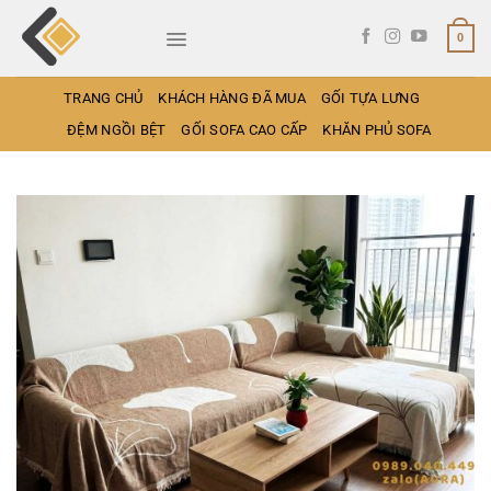
Bỏ
qua
0
nội
dung
TRANG CHỦ
KHÁCH HÀNG ĐÃ MUA
GỐI TỰA LƯNG
ĐỆM NGỒI BỆT
GỐI SOFA CAO CẤP
KHĂN PHỦ SOFA