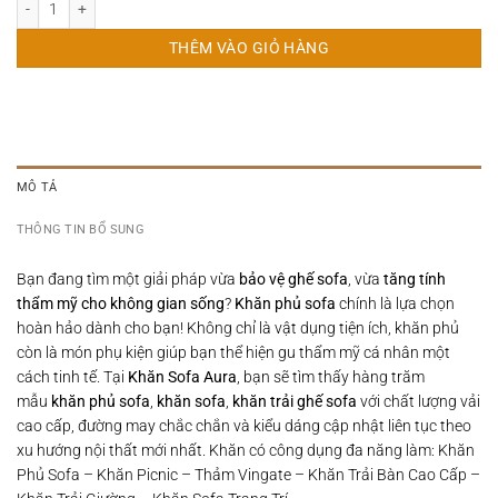
THÊM VÀO GIỎ HÀNG
MÔ TẢ
THÔNG TIN BỔ SUNG
Bạn đang tìm một giải pháp vừa
bảo vệ ghế sofa
, vừa
tăng tính
thẩm mỹ cho không gian sống
?
Khăn phủ sofa
chính là lựa chọn
hoàn hảo dành cho bạn! Không chỉ là vật dụng tiện ích, khăn phủ
còn là món phụ kiện giúp bạn thể hiện gu thẩm mỹ cá nhân một
cách tinh tế. Tại
Khăn Sofa Aura
, bạn sẽ tìm thấy hàng trăm
mẫu
khăn phủ sofa
,
khăn sofa
,
khăn trải ghế sofa
với chất lượng vải
cao cấp, đường may chắc chắn và kiểu dáng cập nhật liên tục theo
xu hướng nội thất mới nhất. Khăn có công dụng đa năng làm: Khăn
Phủ Sofa – Khăn Picnic – Thảm Vingate – Khăn Trải Bàn Cao Cấp –