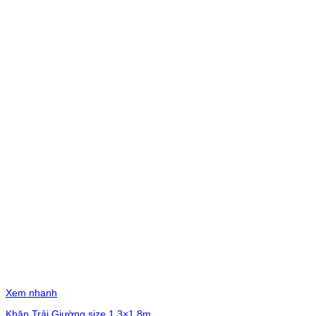
Xem nhanh
Khăn Trải Giường size 1.3×1.8m