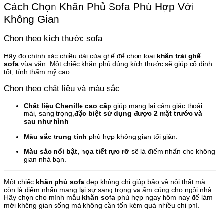
Cách Chọn Khăn Phủ Sofa Phù Hợp Với
Không Gian
Chọn theo kích thước sofa
Hãy đo chính xác chiều dài của ghế để chọn loại
khăn trải ghế
sofa
vừa vặn. Một chiếc khăn phủ đúng kích thước sẽ giúp cố định
tốt, tính thẩm mỹ cao.
Chọn theo chất liệu và màu sắc
Chất liệu Chenille cao cấp
giúp mang lại cảm giác thoải
mái, sang trọng,
đặc biệt sử dụng được 2 mặt trước và
sau như hình
Màu sắc trung tính
phù hợp không gian tối giản.
Màu sắc nổi bật, họa tiết rực rỡ
sẽ là điểm nhấn cho không
gian nhà bạn.
Một chiếc
khăn phủ sofa
đẹp không chỉ giúp bảo vệ nội thất mà
còn là điểm nhấn mang lại sự sang trọng và ấm cúng cho ngôi nhà.
Hãy chọn cho mình mẫu
khăn sofa
phù hợp ngay hôm nay để làm
mới không gian sống mà không cần tốn kém quá nhiều chi phí.