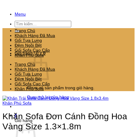
Bỏ
qua
Menu
nội
dung
Tìm
kiếm:
Trang Chủ
Khách Hàng Đã Mua
Gối Tựa Lưng
Đệm Ngồi Bệt
Gối Sofa Cao Cấp
Giỏ hàng /
0
₫
0
Khăn Phủ Sofa
Trang Chủ
Khách Hàng Đã Mua
Gối Tựa Lưng
Đệm Ngồi Bệt
Gối Sofa Cao Cấp
Chưa có sản phẩm trong giỏ hàng.
Khăn Phủ Sofa
Quay trở lại cửa hàng
Khăn Phủ Sofa
Khăn Sofa Đơn Cánh Đồng Hoa
0
Giỏ hàng
Vàng Size 1.3×1.8m