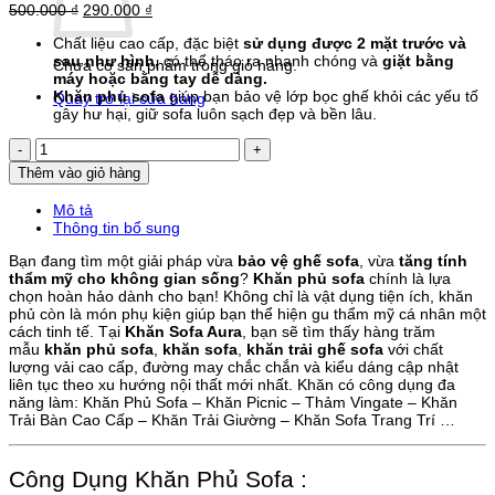
Giá
Giá
500.000
₫
290.000
₫
gốc
hiện
Chất liệu cao cấp, đặc biệt
sử dụng được 2 mặt trước và
là:
tại
sau như hình,
có thể tháo ra nhanh chóng và
giặt bằng
500.000 ₫.
là:
Chưa có sản phẩm trong giỏ hàng.
máy hoặc bằng tay dễ dàng.
290.000 ₫.
Khăn phủ sofa
giúp bạn bảo vệ lớp bọc ghế khỏi các yếu tố
Quay trở lại cửa hàng
gây hư hại, giữ sofa luôn sạch đẹp và bền lâu.
Khăn
Sofa
Thêm vào giỏ hàng
Đơn
Cánh
Mô tả
Đồng
Thông tin bổ sung
Hoa
Vàng
Bạn đang tìm một giải pháp vừa
bảo vệ ghế sofa
, vừa
tăng tính
Size
thẩm mỹ cho không gian sống
?
Khăn phủ sofa
chính là lựa
1.3x1.8m
chọn hoàn hảo dành cho bạn! Không chỉ là vật dụng tiện ích, khăn
số
phủ còn là món phụ kiện giúp bạn thể hiện gu thẩm mỹ cá nhân một
lượng
cách tinh tế. Tại
Khăn Sofa Aura
, bạn sẽ tìm thấy hàng trăm
mẫu
khăn phủ sofa
,
khăn sofa
,
khăn trải ghế sofa
với chất
lượng vải cao cấp, đường may chắc chắn và kiểu dáng cập nhật
liên tục theo xu hướng nội thất mới nhất. Khăn có công dụng đa
năng làm: Khăn Phủ Sofa – Khăn Picnic – Thảm Vingate – Khăn
Trải Bàn Cao Cấp – Khăn Trải Giường – Khăn Sofa Trang Trí …
Công Dụng Khăn Phủ Sofa :