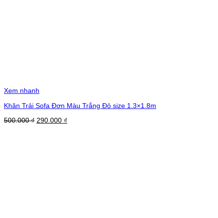
Xem nhanh
Khăn Trải Sofa Đơn Màu Trắng Đỏ size 1.3×1.8m
Giá
Giá
500.000
₫
290.000
₫
gốc
hiện
là:
tại
500.000 ₫.
là:
290.000 ₫.