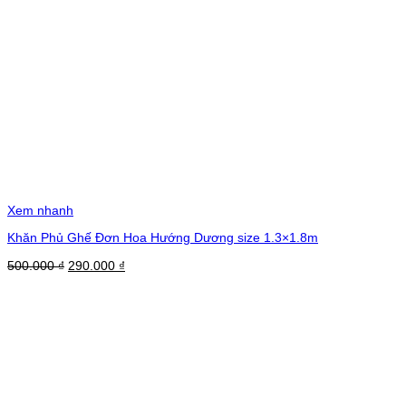
Xem nhanh
Khăn Phủ Ghế Đơn Hoa Hướng Dương size 1.3×1.8m
Giá
Giá
500.000
₫
290.000
₫
gốc
hiện
là:
tại
500.000 ₫.
là:
290.000 ₫.