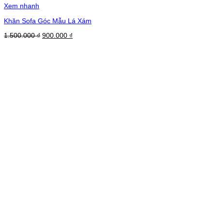
Xem nhanh
Khăn Sofa Góc Mẫu Lá Xám
Giá
Giá
1.500.000
₫
900.000
₫
gốc
hiện
là:
tại
1.500.000 ₫.
là:
900.000 ₫.