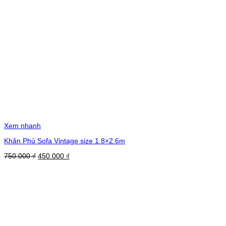
Xem nhanh
Khăn Phủ Sofa Vintage size 1.8×2.6m
Giá
Giá
750.000
₫
450.000
₫
gốc
hiện
là:
tại
750.000 ₫.
là:
450.000 ₫.