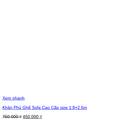
Xem nhanh
Khăn Phủ Ghế Sofa Cao Cấp size 1.8×2.6m
Giá
Giá
750.000
₫
450.000
₫
gốc
hiện
là:
tại
750.000 ₫.
là:
450.000 ₫.