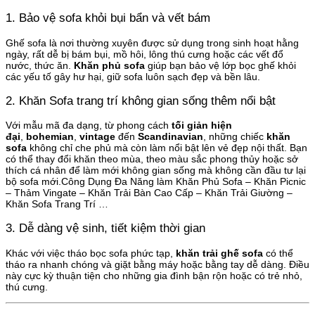
1. Bảo vệ sofa khỏi bụi bẩn và vết bám
Ghế sofa là nơi thường xuyên được sử dụng trong sinh hoạt hằng
ngày, rất dễ bị bám bụi, mồ hôi, lông thú cưng hoặc các vết đổ
nước, thức ăn.
Khăn phủ sofa
giúp bạn bảo vệ lớp bọc ghế khỏi
các yếu tố gây hư hại, giữ sofa luôn sạch đẹp và bền lâu.
2. Khăn Sofa trang trí không gian sống thêm nổi bật
Với mẫu mã đa dạng, từ phong cách
tối giản hiện
đại
,
bohemian
,
vintage
đến
Scandinavian
, những chiếc
khăn
sofa
không chỉ che phủ mà còn làm nổi bật lên vẻ đẹp nội thất. Bạn
có thể thay đổi khăn theo mùa, theo màu sắc phong thủy hoặc sở
thích cá nhân để làm mới không gian sống mà không cần đầu tư lại
bộ sofa mới.Công Dụng Đa Năng làm Khăn Phủ Sofa – Khăn Picnic
– Thảm Vingate – Khăn Trải Bàn Cao Cấp – Khăn Trải Giường –
Khăn Sofa Trang Trí …
3. Dễ dàng vệ sinh, tiết kiệm thời gian
Khác với việc tháo bọc sofa phức tạp,
khăn trải ghế sofa
có thể
tháo ra nhanh chóng và giặt bằng máy hoặc bằng tay dễ dàng. Điều
này cực kỳ thuận tiện cho những gia đình bận rộn hoặc có trẻ nhỏ,
thú cưng.