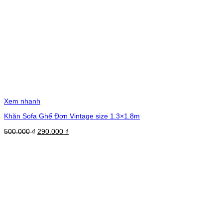
Xem nhanh
Khăn Sofa Ghế Đơn Vintage size 1.3×1.8m
Giá
Giá
500.000
₫
290.000
₫
gốc
hiện
là:
tại
500.000 ₫.
là:
290.000 ₫.