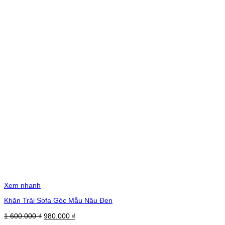
Xem nhanh
Khăn Trải Sofa Góc Mẫu Nâu Đen
Giá
Giá
1.600.000
₫
980.000
₫
gốc
hiện