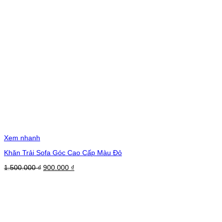
Xem nhanh
Khăn Trải Sofa Góc Cao Cấp Màu Đỏ
Giá
Giá
1.500.000
₫
900.000
₫
gốc
hiện
là:
tại
1.500.000 ₫.
là:
900.000 ₫.