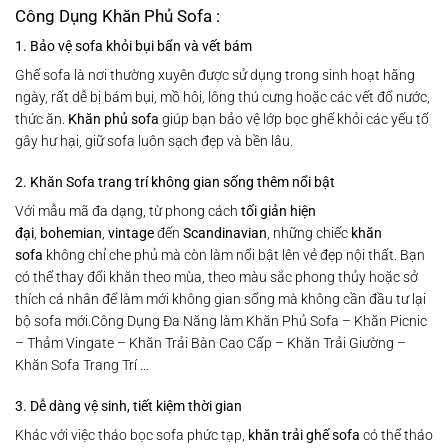
Công Dụng Khăn Phủ Sofa :
1. Bảo vệ sofa khỏi bụi bẩn và vết bám
Ghế sofa là nơi thường xuyên được sử dụng trong sinh hoạt hằng
ngày, rất dễ bị bám bụi, mồ hôi, lông thú cưng hoặc các vết đổ nước,
thức ăn.
Khăn phủ sofa
giúp bạn bảo vệ lớp bọc ghế khỏi các yếu tố
gây hư hại, giữ sofa luôn sạch đẹp và bền lâu.
2. Khăn Sofa trang trí không gian sống thêm nổi bật
Với mẫu mã đa dạng, từ phong cách
tối giản hiện
đại
,
bohemian
,
vintage
đến
Scandinavian
, những chiếc
khăn
sofa
không chỉ che phủ mà còn làm nổi bật lên vẻ đẹp nội thất. Bạn
có thể thay đổi khăn theo mùa, theo màu sắc phong thủy hoặc sở
thích cá nhân để làm mới không gian sống mà không cần đầu tư lại
bộ sofa mới.Công Dụng Đa Năng làm Khăn Phủ Sofa – Khăn Picnic
– Thảm Vingate – Khăn Trải Bàn Cao Cấp – Khăn Trải Giường –
Khăn Sofa Trang Trí …
3. Dễ dàng vệ sinh, tiết kiệm thời gian
Khác với việc tháo bọc sofa phức tạp,
khăn trải ghế sofa
có thể tháo