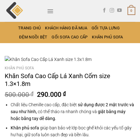
Bỏ
qua
0
nội
dung
TRANG CHỦ
KHÁCH HÀNG ĐÃ MUA
GỐI TỰA LƯNG
ĐỆM NGỒI BỆT
GỐI SOFA CAO CẤP
KHĂN PHỦ SOFA
KHĂN PHỦ SOFA
Khăn Sofa Cao Cấp Lá Xanh Cốm size
1.3×1.8m
Giá
Giá
500.000
₫
290.000
₫
gốc
hiện
Chất liệu Chenille cao cấp, đặc biệt
sử dụng được 2 mặt trước và
là:
tại
sau như hình,
có thể tháo ra nhanh chóng và
giặt bằng máy
500.000 ₫.
là:
hoặc bằng tay dễ dàng.
290.000 ₫.
Khăn phủ sofa
giúp bạn bảo vệ lớp bọc ghế khỏi các yếu tố gây
hư hại, giữ sofa luôn sạch đẹp và bền lâu.