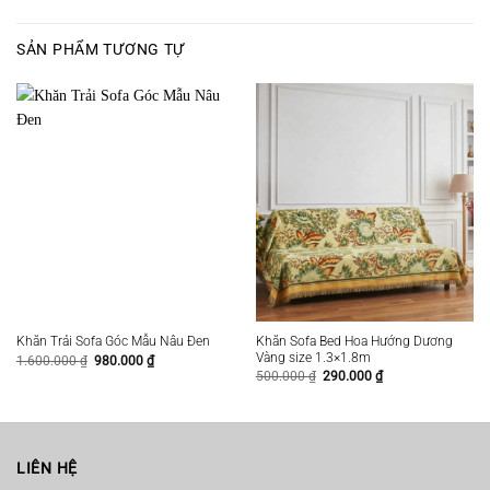
SẢN PHẨM TƯƠNG TỰ
Khăn Sofa Bed Hoa Hướng Dương
Khăn Trải Sofa Góc Mẫu Nâu Đen
Vàng size 1.3×1.8m
Giá
Giá
1.600.000
₫
980.000
₫
gốc
hiện
Giá
Giá
500.000
₫
290.000
₫
là:
tại
gốc
hiện
1.600.000 ₫.
là:
là:
tại
980.000 ₫.
500.000 ₫.
là:
290.000 ₫.
LIÊN HỆ