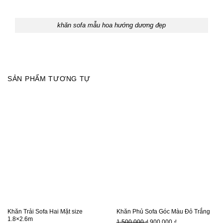
khăn sofa mẫu hoa hướng dương đẹp
SẢN PHẨM TƯƠNG TỰ
Khăn Trải Sofa Hai Mặt size
Khăn Phủ Sofa Góc Màu Đỏ Trắng
1.8×2.6m
Giá
Giá
1.500.000
₫
900.000
₫