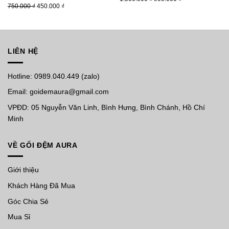
Giá
Giá
750.000
₫
450.000
₫
gốc
hiện
gốc
hiện
là:
tại
là:
tại
1.500.000 ₫.
là:
750.000 ₫.
là:
900.000 ₫.
450.000 ₫.
LIÊN HỆ
Hotline: 0989.040.449 (zalo)
Email: goidemaura@gmail.com
VPĐD: 05 Nguyễn Văn Linh, Bình Hưng, Bình Chánh, Hồ Chí
Minh
VỀ GỐI ĐỆM AURA
Giới thiệu
Khách Hàng Đã Mua
Góc Chia Sẻ
Mua Sỉ