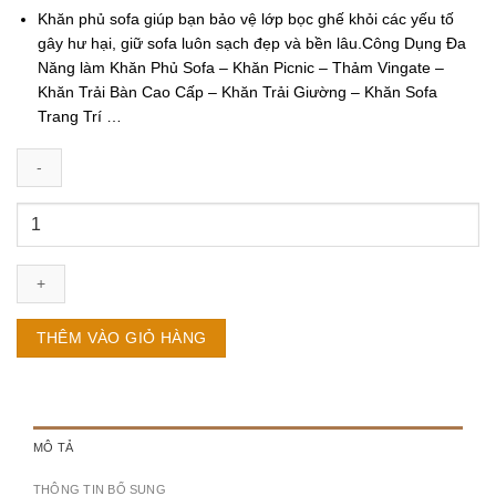
Khăn phủ sofa
giúp bạn bảo vệ lớp bọc ghế khỏi các yếu tố
gây hư hại, giữ sofa luôn sạch đẹp và bền lâu.Công Dụng Đa
Năng làm Khăn Phủ Sofa – Khăn Picnic – Thảm Vingate –
Khăn Trải Bàn Cao Cấp – Khăn Trải Giường – Khăn Sofa
Trang Trí …
Khăn
Sofa
Bed
Hoa
Hướng
Dương
THÊM VÀO GIỎ HÀNG
size
1.3x1.8m
số
lượng
MÔ TẢ
THÔNG TIN BỔ SUNG