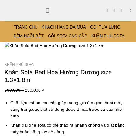
Bỏ
qua
0
nội
dung
TRANG CHỦ
KHÁCH HÀNG ĐÃ MUA
GỐI TỰA LƯNG
ĐỆM NGỒI BỆT
GỐI SOFA CAO CẤP
KHĂN PHỦ SOFA
KHĂN PHỦ SOFA
Khăn Sofa Bed Hoa Hướng Dương size
1.3×1.8m
Giá
Giá
500.000
₫
290.000
₫
gốc
hiện
Chất liệu cotton cao cấp
giúp mang lại cảm giác thoải mái,
là:
tại
sang trọng,
đặc biệt sử dụng được 2 mặt trước và sau như
500.000 ₫.
là:
hình
290.000 ₫.
Khăn trải ghế sofa
có thể tháo ra nhanh chóng và giặt bằng
máy hoặc bằng tay dễ dàng.