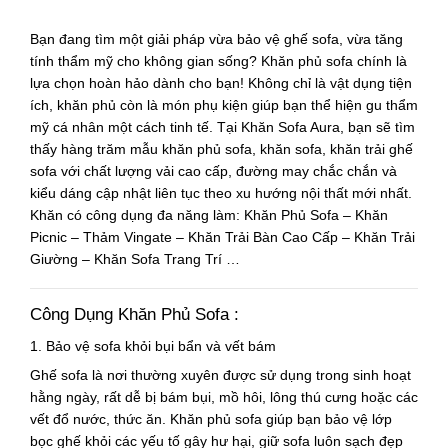
Bạn đang tìm một giải pháp vừa
bảo vệ ghế sofa
, vừa
tăng
tính thẩm mỹ cho không gian sống
?
Khăn phủ sofa
chính là
lựa chọn hoàn hảo dành cho bạn! Không chỉ là vật dụng tiện
ích, khăn phủ còn là món phụ kiện giúp bạn thể hiện gu thẩm
mỹ cá nhân một cách tinh tế. Tại
Khăn Sofa Aura
, bạn sẽ tìm
thấy hàng trăm mẫu
khăn phủ sofa
,
khăn sofa
,
khăn trải ghế
sofa
với chất lượng vải cao cấp, đường may chắc chắn và
kiểu dáng cập nhật liên tục theo xu hướng nội thất mới nhất.
Khăn có công dụng đa năng làm: Khăn Phủ Sofa – Khăn
Picnic – Thảm Vingate – Khăn Trải Bàn Cao Cấp – Khăn Trải
Giường – Khăn Sofa Trang Trí …
Công Dụng Khăn Phủ Sofa :
1. Bảo vệ sofa khỏi bụi bẩn và vết bám
Ghế sofa là nơi thường xuyên được sử dụng trong sinh hoạt
hằng ngày, rất dễ bị bám bụi, mồ hôi, lông thú cưng hoặc các
vết đổ nước, thức ăn.
Khăn phủ sofa
giúp bạn bảo vệ lớp
bọc ghế khỏi các yếu tố gây hư hại, giữ sofa luôn sạch đẹp