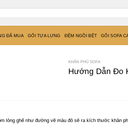
NG ĐÃ MUA
GỐI TỰA LƯNG
ĐỆM NGỒI BỆT
GỐI SOFA C
KHĂN PHỦ SOFA
Hướng Dẫn Đo 
 lõm lòng ghế như đường vẽ màu đỏ sẽ ra kích thước khăn p