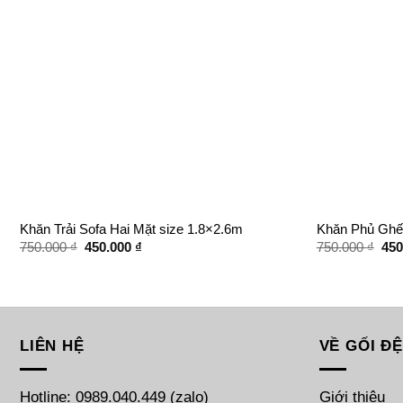
Khăn Trải Sofa Hai Mặt size 1.8×2.6m
Khăn Phủ Ghế
Giá
Giá
Giá
750.000
₫
450.000
₫
750.000
₫
45
gốc
hiện
gốc
là:
tại
là:
750.000 ₫.
là:
750
450.000 ₫.
LIÊN HỆ
VỀ GỐI Đ
Hotline: 0989.040.449 (zalo)
Giới thiệu