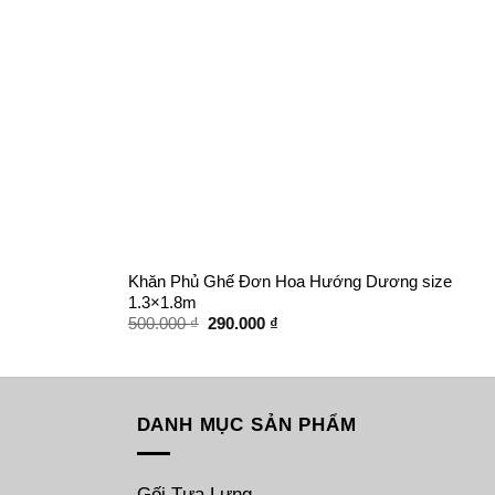
Khăn Phủ Ghế Đơn Hoa Hướng Dương size
1.3×1.8m
Giá
Giá
500.000
₫
290.000
₫
gốc
hiện
là:
tại
500.000 ₫.
là:
290.000 ₫.
DANH MỤC SẢN PHẨM
Gối Tựa Lưng