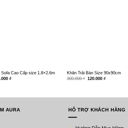
 Sofa Cao Cấp size 1.8×2.6m
Khăn Trải Bàn Size 90x90cm
Giá
Giá
Giá
0.000
₫
300.000
₫
120.000
₫
hiện
gốc
hiện
tại
là:
tại
.000 ₫.
là:
300.000 ₫.
là:
450.000 ₫.
120.000 ₫.
ỆM AURA
HỖ TRỢ KHÁCH HÀNG