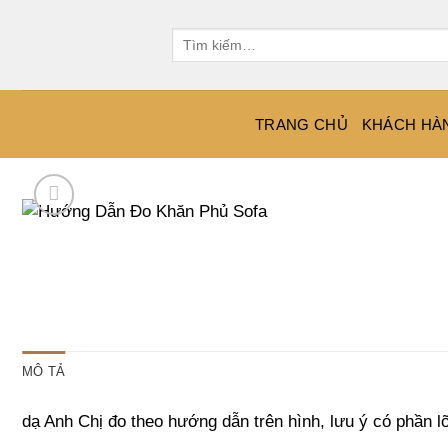
Bỏ
qua
Tìm
kiếm:
nội
dung
TRANG CHỦ
KHÁCH HÀ
MÔ TẢ
dạ Anh Chị đo theo hướng dẫn trên hình, lưu ý có phần