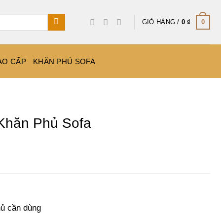
GIỎ HÀNG /
0
₫
0
AO CẤP
KHĂN PHỦ SOFA
Khăn Phủ Sofa
hủ cần dùng