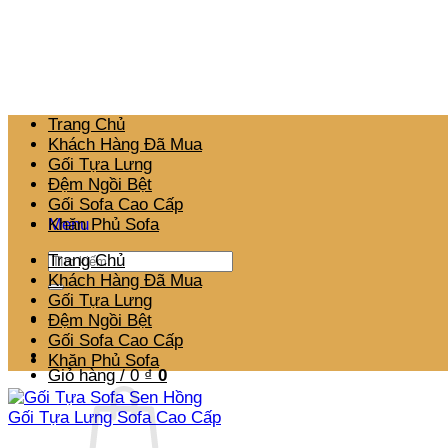
Bỏ
qua
nội
dung
Trang Chủ
Khách Hàng Đã Mua
Gối Tựa Lưng
Đệm Ngồi Bệt
Gối Sofa Cao Cấp
Menu
Khăn Phủ Sofa
Tìm
Trang Chủ
kiếm:
Khách Hàng Đã Mua
Gối Tựa Lưng
Đệm Ngồi Bệt
Gối Sofa Cao Cấp
Khăn Phủ Sofa
Giỏ hàng /
0
₫
0
Gối Tựa Lưng Sofa Cao Cấp