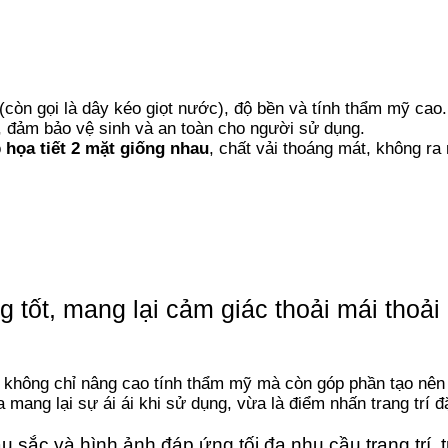
(còn gọi là dây kéo giọt nước), độ bền và tính thẩm mỹ cao.
, đảm bảo vệ sinh và an toàn cho người sử dụng.
ó
họa tiết 2 mặt giống nhau
, chất vải thoáng mát, không ra
g tốt, mang lại cảm giác thoải mái tho
​
ợp không chỉ nâng cao tính thẩm mỹ mà còn góp phần tạo nên
 mang lại sự ái ái khi sử dụng, vừa là điểm nhấn trang trí đặ
ắc và hình ảnh đáp ứng tối đa nhu cầu trang trí, t