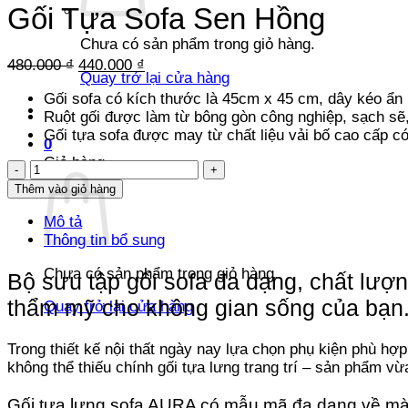
Gối Tựa Sofa Sen Hồng
Chưa có sản phẩm trong giỏ hàng.
Giá
Giá
480.000
₫
440.000
₫
Quay trở lại cửa hàng
gốc
hiện
Gối sofa có kích thước là 45cm x 45 cm, dây kéo ẩn 
là:
tại
Ruột gối được làm từ bông gòn công nghiệp, sạch sẽ
480.000 ₫.
là:
Gối tựa sofa được may từ chất liệu vải bố cao cấp c
440.000 ₫.
0
Giỏ hàng
Gối
Tựa
Thêm vào giỏ hàng
Sofa
Mô tả
Sen
Thông tin bổ sung
Hồng
số
Chưa có sản phẩm trong giỏ hàng.
lượng
Bộ sưu tập gối sofa đa dạng, chất lượn
thẩm mỹ cho không gian sống của bạn.
Quay trở lại cửa hàng
Trong thiết kế nội thất ngày nay lựa chọn phụ kiện phù h
không thể thiếu chính gối tựa lưng trang trí – sản phẩm vừa
Gối tựa lưng sofa AURA có mẫu mã đa dạng về màu s