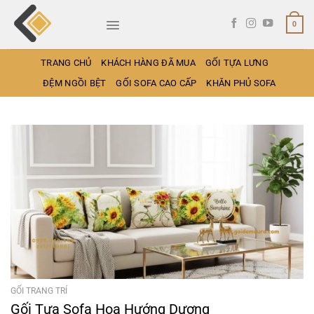
Bỏ
qua
0
nội
dung
TRANG CHỦ
KHÁCH HÀNG ĐÃ MUA
GỐI TỰA LƯNG
ĐỆM NGỒI BỆT
GỐI SOFA CAO CẤP
KHĂN PHỦ SOFA
GỐI TRANG TRÍ
Gối Tựa Sofa Hoa Hướng Dương