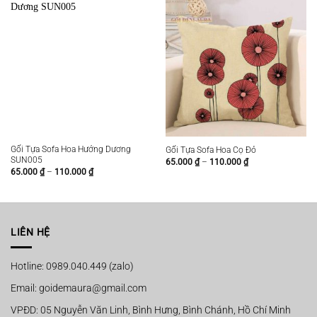
Gối Tựa Sofa Hoa Hướng Dương
Gối Tựa Sofa Hoa Cọ Đỏ
SUN005
Khoảng
65.000
₫
–
110.000
₫
giá:
Khoảng
65.000
₫
–
110.000
₫
từ
giá:
65.000 ₫
từ
đến
65.000 ₫
110.000 ₫
đến
110.000 ₫
LIÊN HỆ
Hotline: 0989.040.449 (zalo)
Email: goidemaura@gmail.com
VPĐD: 05 Nguyễn Văn Linh, Bình Hưng, Bình Chánh, Hồ Chí Minh