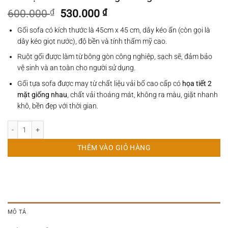
Giá
Giá
600.000
₫
530.000
₫
gốc
hiện
Gối sofa có kích thước là 45cm x 45 cm, dây kéo ẩn (còn gọi là
là:
tại
dây kéo giọt nước), độ bền và tính thẩm mỹ cao.
600.000 ₫.
là:
530.000 ₫.
Ruột gối được làm từ bông gòn công nghiệp, sạch sẽ, đảm bảo
vệ sinh và an toàn cho người sử dụng.
Gối tựa sofa được may từ chất liệu vải bố cao cấp có
họa tiết 2
mặt giống nhau
, chất vải thoáng mát, không ra màu, giặt nhanh
khô, bền đẹp với thời gian.
Gối Tựa Sofa Hoa Hướng Dương số lượng
THÊM VÀO GIỎ HÀNG
MÔ TẢ