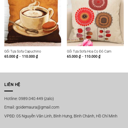
Gối Tựa Sofa Capuchino
Gối Tựa Sofa Hoa Cọ Đỏ Cam
Khoảng
Khoảng
65.000
₫
–
110.000
₫
65.000
₫
–
110.000
₫
giá:
giá:
từ
từ
65.000 ₫
65.000 ₫
đến
đến
110.000 ₫
110.000 ₫
LIÊN HỆ
Hotline: 0989.040.449 (zalo)
Email: goidemaura@gmail.com
VPĐD: 05 Nguyễn Văn Linh, Bình Hưng, Bình Chánh, Hồ Chí Minh