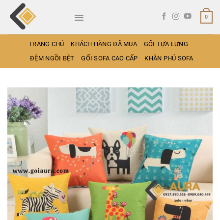
Bỏ
qua
0
nội
dung
TRANG CHỦ
KHÁCH HÀNG ĐÃ MUA
GỐI TỰA LƯNG
ĐỆM NGỒI BỆT
GỐI SOFA CAO CẤP
KHĂN PHỦ SOFA