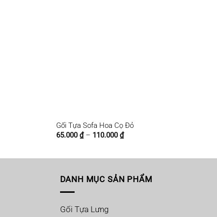
Gối Tựa Sofa Hoa Cọ Đỏ
Khoảng
65.000
₫
–
110.000
₫
giá:
từ
65.000 ₫
đến
110.000 ₫
DANH MỤC SẢN PHẨM
Gối Tựa Lưng