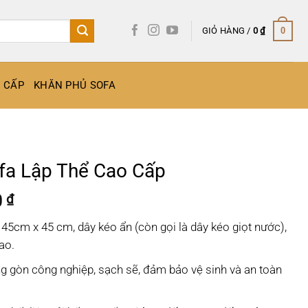
GIỎ HÀNG /
0
₫
0
O CẤP
KHĂN PHỦ SOFA
fa Lập Thể Cao Cấp
Giá
0
₫
hiện
 45cm x 45 cm, dây kéo ẩn (còn gọi là dây kéo giọt nước),
tại
ao.
 ₫.
là:
440.000 ₫.
g gòn công nghiệp, sạch sẽ, đảm bảo vệ sinh và an toàn