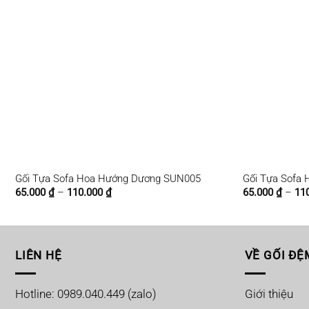
Gối Tựa Sofa Hoa Hướng Dương SUN005
Gối Tựa Sofa 
Khoảng
65.000
₫
–
110.000
₫
65.000
₫
–
11
giá:
từ
65.000 ₫
đến
110.000 ₫
LIÊN HỆ
VỀ GỐI ĐỆ
Hotline: 0989.040.449 (zalo)
Giới thiệu