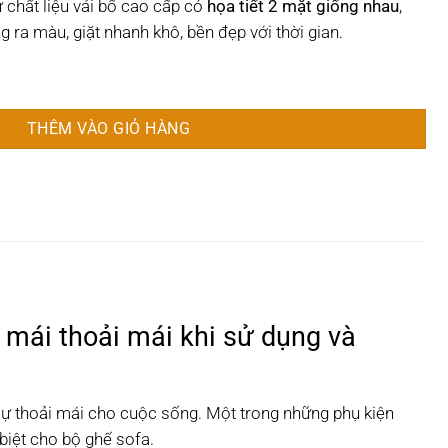
 chất liệu vải bố cao cấp có
họa tiết 2 mặt giống nhau
,
g ra màu, giặt nhanh khô, bền đẹp với thời gian.
o Cấp số lượng
THÊM VÀO GIỎ HÀNG
i mái thoải mái khi sử dụng và
sự thoải mái cho cuộc sống. Một trong những phụ kiện
biệt cho bộ ghế sofa.​