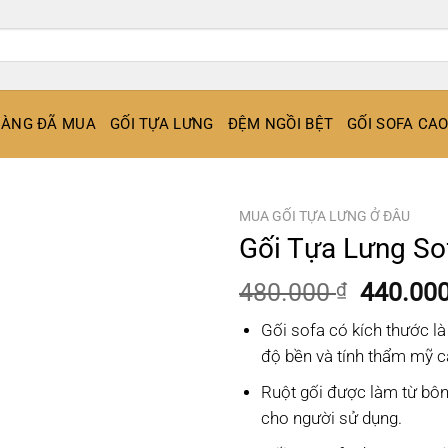
ÀNG ĐÃ MUA
GỐI TỰA LƯNG
ĐỆM NGỒI BỆT
GỐI SOFA CA
MUA GỐI TỰA LƯNG Ở ĐÂU
Gối Tựa Lưng So
Giá
480.000
440.00
₫
gốc
Gối sofa có kích thước là
là:
độ bền và tính thẩm mỹ c
480.000
Ruột gối được làm từ bôn
cho người sử dụng.