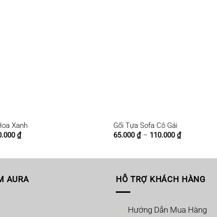
Hoa Xanh
Gối Tựa Sofa Cô Gái
Khoảng
Khoảng
0.000
₫
65.000
₫
–
110.000
₫
giá:
giá:
từ
từ
65.000 ₫
65.000 ₫
đến
đến
110.000 ₫
110.000 ₫
M AURA
HỖ TRỢ KHÁCH HÀNG
Hướng Dẫn Mua Hàng