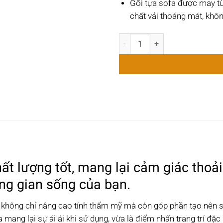
Gối tựa sofa được may từ
chất vải thoáng mát, khôn
Gối Tựa Lưng Sofa Lập Thể Ca
hất lượng tốt, mang lại cảm giác thoả
g gian sống của bạn.​
ợp không chỉ nâng cao tính thẩm mỹ mà còn góp phần tạo nên 
 mang lại sự ái ái khi sử dụng, vừa là điểm nhấn trang trí đặc 