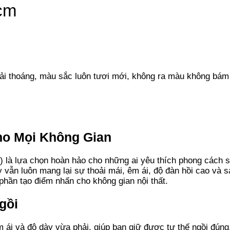
cm
i thoáng, màu sắc luôn tươi mới, không ra màu không bám 
ho Mọi Không Gian
) là lựa chọn hoàn hảo cho những ai yêu thích phong cách s
y vẫn luôn mang lại sự thoải mái, êm ái, độ đàn hồi cao và s
 phần tạo điểm nhấn cho không gian nội thất.
gồi
 ái và độ dày vừa phải, giúp bạn giữ được tư thế ngồi đúng,