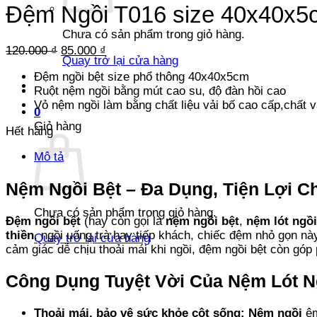
Đệm Ngồi T016 size 40x40x5
Chưa có sản phẩm trong giỏ hàng.
Giá
Giá
120.000
₫
85.000
₫
Quay trở lại cửa hàng
gốc
hiện
Đệm ngồi bệt size phổ thông 40x40x5cm
là:
tại
Ruột nệm ngồi bằng mút cao su, độ đàn hồi cao
120.000 ₫.
là:
Vỏ nệm ngồi làm bằng chất liệu vải bố cao cấp,chất vả
85.000 ₫.
0
Giỏ hàng
Hết hàng
Mô tả
Nệm Ngồi Bệt – Đa Dụng, Tiện Lợi C
Chưa có sản phẩm trong giỏ hàng.
Đệm ngồi bệt
(hay còn gọi là
nệm ngồi bệt
,
nệm lót ngồi
thiền
, ngồi uống trà hay tiếp khách, chiếc đệm nhỏ gọn nà
Quay trở lại cửa hàng
cảm giác dễ chịu thoải mái khi ngồi, đệm ngồi bệt còn góp
Công Dụng Tuyệt Vời Của Nệm Lót N
Thoải mái, bảo vệ sức khỏe cột sống: Nệm ngồi
êm