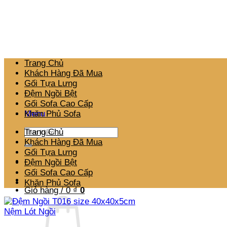
Bỏ
qua
nội
dung
Trang Chủ
Khách Hàng Đã Mua
Gối Tựa Lưng
Đệm Ngồi Bệt
Gối Sofa Cao Cấp
Menu
Khăn Phủ Sofa
Tìm
Trang Chủ
kiếm:
Khách Hàng Đã Mua
Gối Tựa Lưng
Đệm Ngồi Bệt
Gối Sofa Cao Cấp
Khăn Phủ Sofa
Giỏ hàng /
0
₫
0
Nệm Lót Ngồi