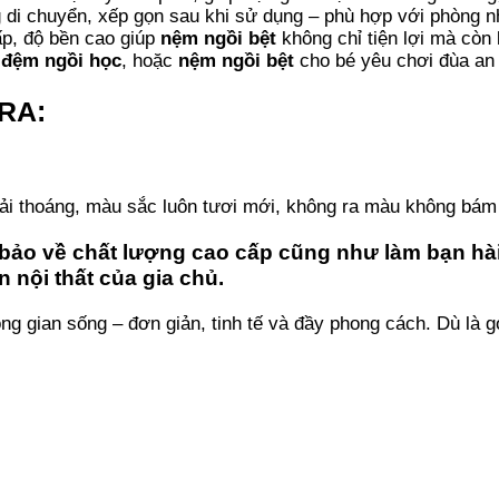
 di chuyển, xếp gọn sau khi sử dụng – phù hợp với phòng nh
cấp, độ bền cao giúp
nệm ngồi bệt
không chỉ tiện lợi mà còn
,
đệm ngồi học
, hoặc
nệm ngồi bệt
cho bé yêu chơi đùa an 
URA:
i thoáng, màu sắc luôn tươi mới, không ra màu không bám 
bảo về chất lượng cao cấp cũng như làm bạn hài
ội thất của gia chủ.
g gian sống – đơn giản, tinh tế và đầy phong cách. Dù là g