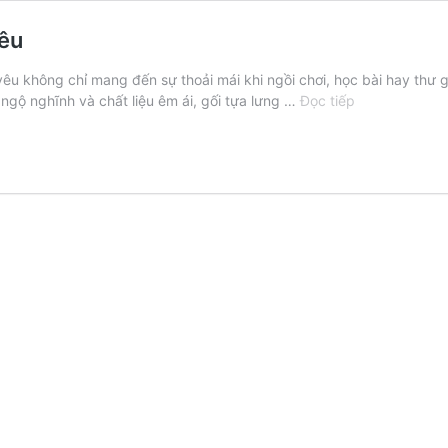
êu
êu không chỉ mang đến sự thoải mái khi ngồi chơi, học bài hay thư 
Những
t ngộ nghĩnh và chất liệu êm ái, gối tựa lưng …
Đọc tiếp
Mẫu
Gối
Tựa
Xinh
Dành
Cho
Bé
Yêu