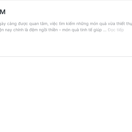
CM
gày càng được quan tâm, việc tìm kiếm những món quà vừa thiết thực
Địa
ện nay chính là đệm ngồi thiền – món quà tinh tế giúp …
Đọc tiếp
Điể
Bán
Đệ
Ngồ
Thi
Tại
TP.