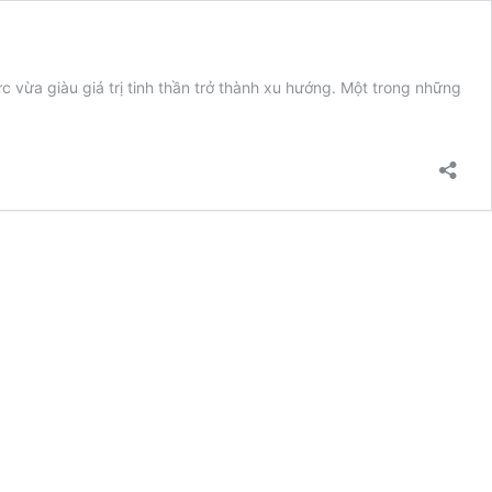
 vừa giàu giá trị tinh thần trở thành xu hướng. Một trong những
m
m
i
ền
HCM